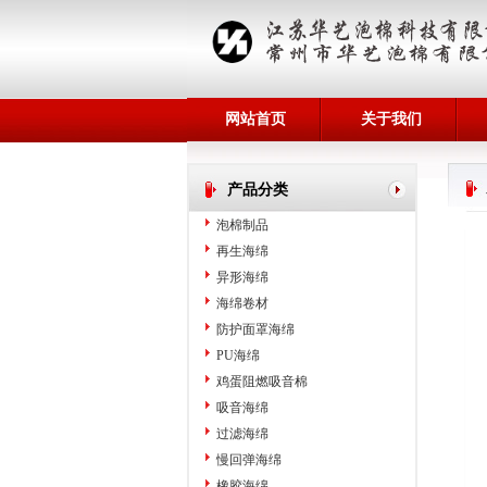
网站首页
关于我们
产品分类
泡棉制品
再生海绵
异形海绵
海绵卷材
防护面罩海绵
PU海绵
鸡蛋阻燃吸音棉
吸音海绵
过滤海绵
慢回弹海绵
橡胶海绵