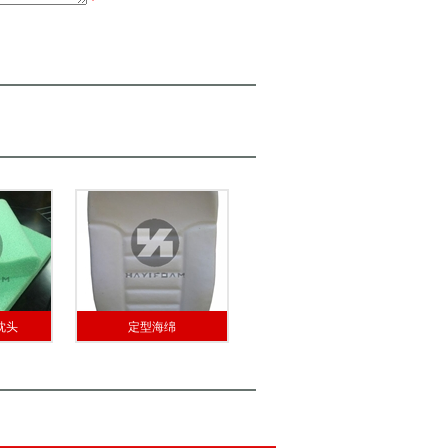
*
枕头
定型海绵