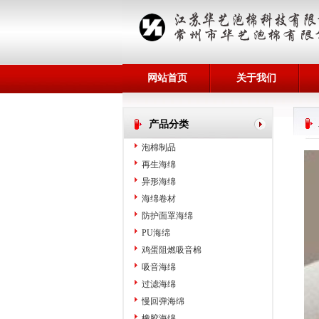
网站首页
关于我们
产品分类
泡棉制品
再生海绵
异形海绵
海绵卷材
防护面罩海绵
PU海绵
鸡蛋阻燃吸音棉
吸音海绵
过滤海绵
慢回弹海绵
橡胶海绵