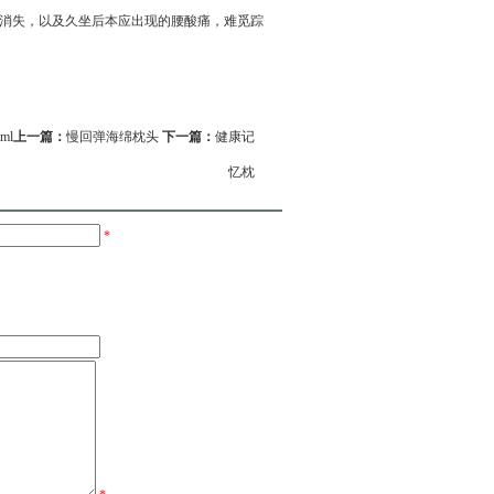
消失，以及久坐后本应出现的腰酸痛，难觅踪
tml
上一篇：
慢回弹海绵枕头
下一篇：
健康记
忆枕
*