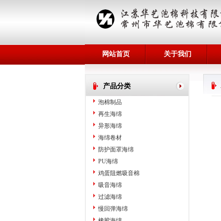
网站首页
关于我们
产品分类
泡棉制品
再生海绵
异形海绵
海绵卷材
防护面罩海绵
PU海绵
鸡蛋阻燃吸音棉
吸音海绵
过滤海绵
慢回弹海绵
橡胶海绵