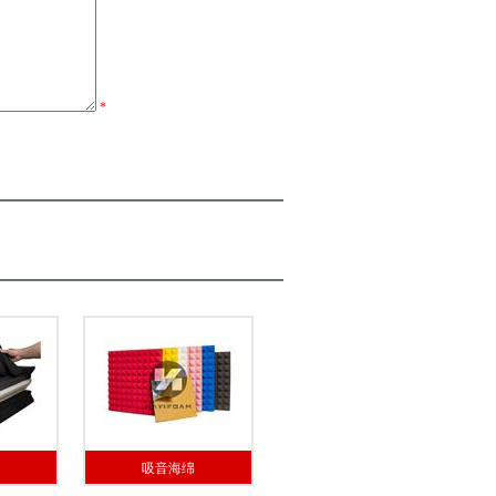
*
吸音海绵